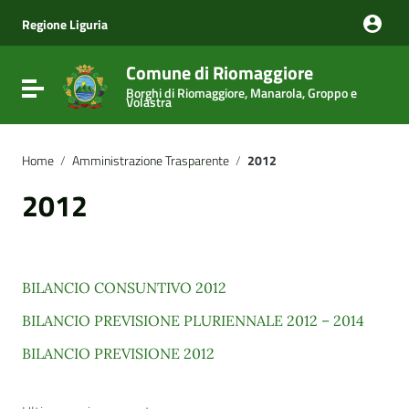
Vai ai contenuti
Vai al menu di navigazione
Regione Liguria
Vai al footer
Comune di Riomaggiore
Attiva / disattiva la navigazione
Borghi di Riomaggiore, Manarola, Groppo e
Volastra
Home
/
Amministrazione Trasparente
/
2012
2012
BILANCIO CONSUNTIVO 2012
BILANCIO PREVISIONE PLURIENNALE 2012 – 2014
BILANCIO PREVISIONE 2012