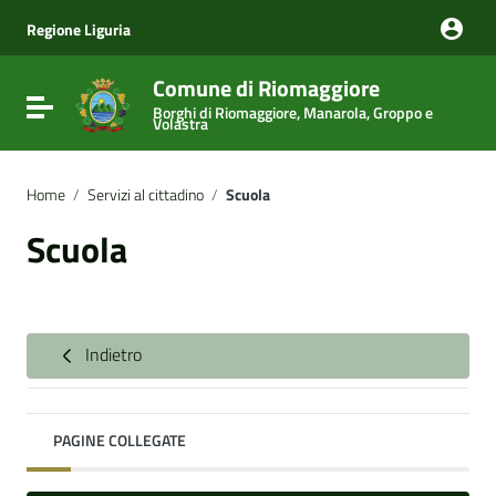
Vai ai contenuti
Vai al menu di navigazione
Regione Liguria
Vai al footer
Comune di Riomaggiore
Attiva / disattiva la navigazione
Borghi di Riomaggiore, Manarola, Groppo e
Volastra
Home
/
Servizi al cittadino
/
Scuola
Scuola
Indietro
PAGINE COLLEGATE