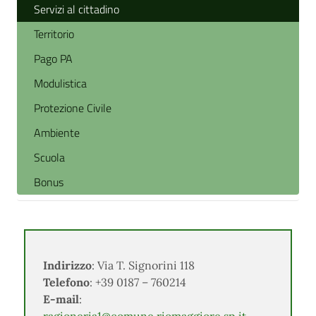
Servizi al cittadino
Territorio
Pago PA
Modulistica
Protezione Civile
Ambiente
Scuola
Bonus
Indirizzo
: Via T. Signorini 118
Telefono
: +39 0187 – 760214
E-mail
: