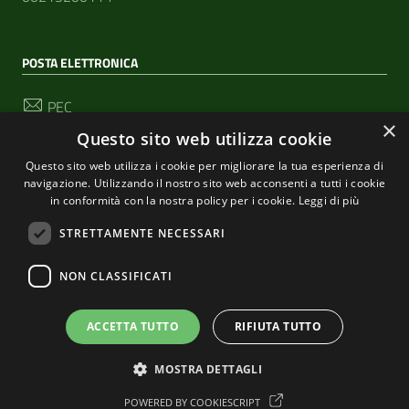
POSTA ELETTRONICA
PEC
segreteria@pec-comunediriomaggiore.it
×
Questo sito web utilizza cookie
Email
Questo sito web utilizza i cookie per migliorare la tua esperienza di
urp@comune.riomaggiore.sp.it
navigazione. Utilizzando il nostro sito web acconsenti a tutti i cookie
in conformità con la nostra policy per i cookie.
Leggi di più
STRETTAMENTE NECESSARI
SEGUICI SU
NON CLASSIFICATI
ACCETTA TUTTO
RIFIUTA TUTTO
Sezione Link Utili
Privacy
|
Cookie policy
| Realizzato con
WordPress
|
Tema grafico
ItaliaWP2
| Basato sul
Prototipo per siti
MOSTRA DETTAGLI
PA di AgID
POWERED BY COOKIESCRIPT