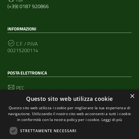
(+39) 0187 920866
INFORMAZIONI
C.F. / P.IVA
00215200114
POSTA ELETTRONICA
PEC
segreteria@pec-comunediriomaggiore.it
×
Questo sito web utilizza cookie
Email
Questo sito web utilizza i cookie per migliorare la tua esperienza di
urp@comune.riomaggiore.sp.it
navigazione. Utilizzando il nostro sito web acconsenti a tutti i cookie
in conformità con la nostra policy per i cookie.
Leggi di più
STRETTAMENTE NECESSARI
SEGUICI SU