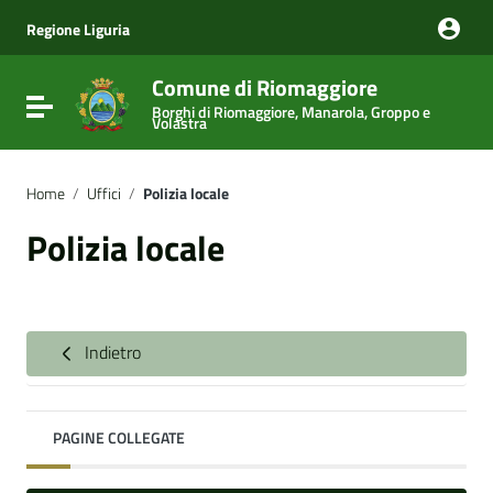
Vai ai contenuti
Vai al menu di navigazione
Regione Liguria
Vai al footer
Comune di Riomaggiore
Attiva / disattiva la navigazione
Borghi di Riomaggiore, Manarola, Groppo e
Volastra
Home
/
Uffici
/
Polizia locale
Polizia locale
Indietro
PAGINE COLLEGATE