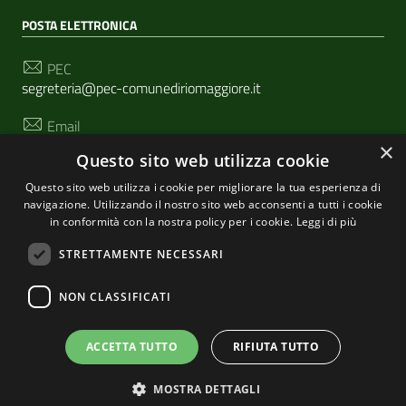
POSTA ELETTRONICA
PEC
segreteria@pec-comunediriomaggiore.it
Email
urp@comune.riomaggiore.sp.it
×
Questo sito web utilizza cookie
Questo sito web utilizza i cookie per migliorare la tua esperienza di
navigazione. Utilizzando il nostro sito web acconsenti a tutti i cookie
SEGUICI SU
in conformità con la nostra policy per i cookie.
Leggi di più
STRETTAMENTE NECESSARI
Sezione Link Utili
NON CLASSIFICATI
Privacy
|
Cookie policy
| Realizzato con
WordPress
|
Tema grafico
ItaliaWP2
| Basato sul
Prototipo per siti
ACCETTA TUTTO
RIFIUTA TUTTO
PA di AgID
MOSTRA DETTAGLI