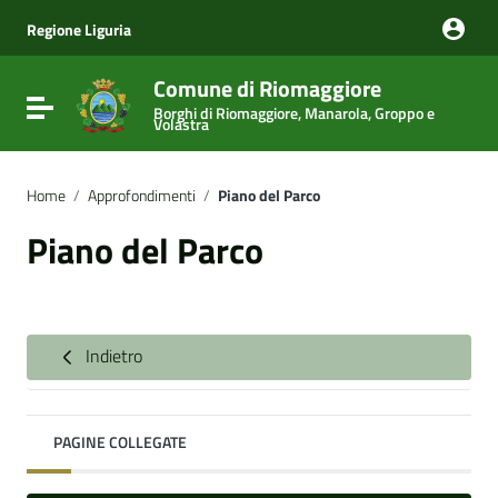
Vai ai contenuti
Vai al menu di navigazione
Regione Liguria
Vai al footer
Comune di Riomaggiore
Attiva / disattiva la navigazione
Borghi di Riomaggiore, Manarola, Groppo e
Volastra
Home
/
Approfondimenti
/
Piano del Parco
Piano del Parco
Indietro
PAGINE COLLEGATE