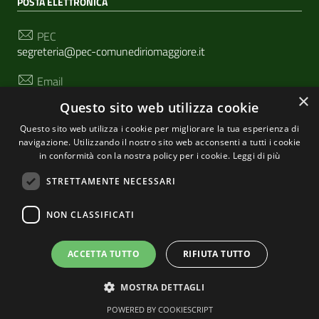
POSTA ELETTRONICA
PEC
segreteria@pec-comunediriomaggiore.it
Email
urp@comune.riomaggiore.sp.it
×
Questo sito web utilizza cookie
Questo sito web utilizza i cookie per migliorare la tua esperienza di
navigazione. Utilizzando il nostro sito web acconsenti a tutti i cookie
SEGUICI SU
in conformità con la nostra policy per i cookie.
Leggi di più
STRETTAMENTE NECESSARI
Sezione Link Utili
NON CLASSIFICATI
Privacy
|
Cookie policy
| Realizzato con
WordPress
|
Tema grafico
ItaliaWP2
| Basato sul
Prototipo per siti
ACCETTA TUTTO
RIFIUTA TUTTO
PA di AgID
MOSTRA DETTAGLI
POWERED BY COOKIESCRIPT