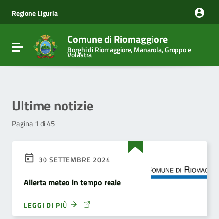
Vai ai contenuti
Vai al menu di navigazione
Regione Liguria
Vai al footer
Comune di Riomaggiore
Attiva / disattiva la navigazione
Borghi di Riomaggiore, Manarola, Groppo e
Volastra
Ultime notizie
Pagina 1 di 45
30 SETTEMBRE 2024
Allerta meteo in tempo reale
LEGGI DI PIÙ