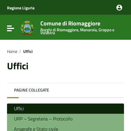
Vai ai contenuti
Vai al menu di navigazione
Regione Liguria
Vai al footer
Comune di Riomaggiore
Attiva / disattiva la navigazione
Borghi di Riomaggiore, Manarola, Groppo e
Volastra
Home
/
Uffici
Uffici
PAGINE COLLEGATE
Uffici
URP – Segreteria – Protocollo
Anagrafe e Stato civile