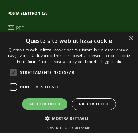
POSTA ELETTRONICA
PEC
segreteria@pec-comunediriomaggiore.it
×
Questo sito web utilizza cookie
Email
Questo sito web utilizza i cookie per migliorare la tua esperienza di
urp@comune.riomaggiore.sp.it
navigazione. Utilizzando il nostro sito web acconsenti a tutti i cookie
in conformità con la nostra policy per i cookie.
Leggi di più
STRETTAMENTE NECESSARI
SEGUICI SU
NON CLASSIFICATI
Sezione Link Utili
ACCETTA TUTTO
RIFIUTA TUTTO
Privacy
|
Cookie policy
| Realizzato con
WordPress
|
Tema grafico
ItaliaWP2
| Basato sul
Prototipo per siti
MOSTRA DETTAGLI
PA di AgID
POWERED BY COOKIESCRIPT