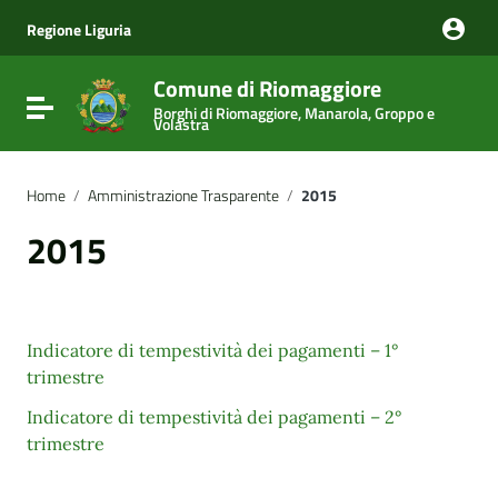
Vai ai contenuti
Vai al menu di navigazione
Regione Liguria
Vai al footer
Comune di Riomaggiore
Attiva / disattiva la navigazione
Borghi di Riomaggiore, Manarola, Groppo e
Volastra
Home
/
Amministrazione Trasparente
/
2015
2015
Indicatore di tempestività dei pagamenti – 1°
trimestre
Indicatore di tempestività dei pagamenti – 2°
trimestre