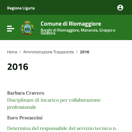
Vai ai contenuti
Vai al menu di navigazione
Regione Liguria
Vai al footer
Comune di Riomaggiore
Attiva / disattiva la navigazione
Borghi di Riomaggiore, Manarola, Groppo e
Volastra
Home
/
Amministrazione Trasparente
/
2016
2016
Barbara Cravero
Disciplinare di incarico per collaborazione
professionale
Euro Procaccini
Determina del responsabile del servizio tecnico n.