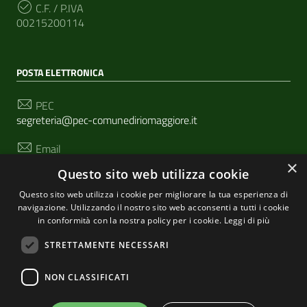
C.F. / P.IVA
00215200114
POSTA ELETTRONICA
PEC
segreteria@pec-comunediriomaggiore.it
Email
urp@comune.riomaggiore.sp.it
×
Questo sito web utilizza cookie
Questo sito web utilizza i cookie per migliorare la tua esperienza di
navigazione. Utilizzando il nostro sito web acconsenti a tutti i cookie
SEGUICI SU
in conformità con la nostra policy per i cookie.
Leggi di più
STRETTAMENTE NECESSARI
Sezione Link Utili
NON CLASSIFICATI
Privacy
|
Cookie policy
| Realizzato con
WordPress
|
Tema grafico
ItaliaWP2
| Basato sul
Prototipo per siti