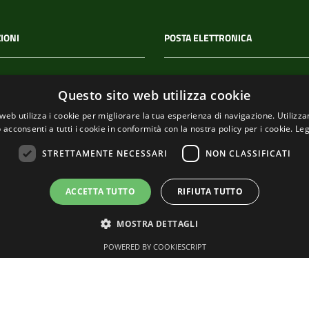
IONI
POSTA ELETTRONICA
 P.IVA
PEC
Questo sito web utilizza cookie
00114
segreteria@pec-
web utilizza i cookie per migliorare la tua esperienza di navigazione. Utilizza
comunediriomaggiore.it
 acconsenti a tutti i cookie in conformità con la nostra policy per i cookie.
Leg
Email
STRETTAMENTE NECESSARI
NON CLASSIFICATI
urp@comune.riomaggiore.sp
ACCETTA TUTTO
RIFIUTA TUTTO
MOSTRA DETTAGLI
POWERED BY COOKIESCRIPT
Tema grafico
ItaliaWP2
| Basato sul
Prototipo per siti PA di AgID