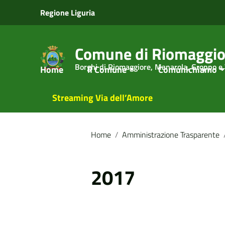
Vai ai contenuti
Regione Liguria
Vai al menu di navigazione
Vai al footer
Comune di Riomaggio
Borghi di Riomaggiore, Manarola, Groppo e
Home
Il Comune
Comunichiamo
Streaming Via dell’Amore
Home
/
Amministrazione Trasparente
2017