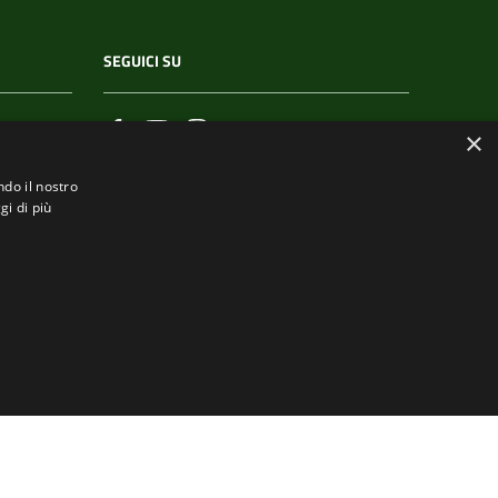
SEGUICI SU
×
ndo il nostro
gi di più
.it