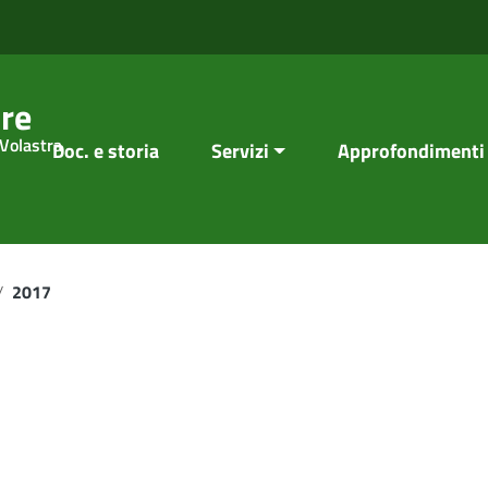
re
 Volastra
Doc. e storia
Servizi
Approfondimenti
/
2017