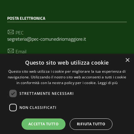
POSTA ELETTRONICA
PEC
segreteria@pec-comunediriomaggiore.it
Email
urp@comune.riomaggiore.sp.it
×
Questo sito web utilizza cookie
Questo sito web utilizza i cookie per migliorare la tua esperienza di
navigazione. Utilizzando il nostro sito web acconsenti a tutti i cookie
SEGUICI SU
in conformità con la nostra policy per i cookie.
Leggi di più
STRETTAMENTE NECESSARI
Sezione Link Utili
NON CLASSIFICATI
Privacy
|
Cookie policy
| Realizzato con
WordPress
|
Tema grafico
ItaliaWP2
| Basato sul
Prototipo per siti
ACCETTA TUTTO
RIFIUTA TUTTO
PA di AgID