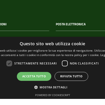
IONI
POSTA ELETTRONICA
 P.IVA
PEC
Questo sito web utilizza cookie
00114
segreteria@pec-
web utilizza i cookie per migliorare la tua esperienza di navigazione. Utilizza
comunediriomaggiore.it
 acconsenti a tutti i cookie in conformità con la nostra policy per i cookie.
Leg
Email
STRETTAMENTE NECESSARI
NON CLASSIFICATI
urp@comune.riomaggiore.sp
ACCETTA TUTTO
RIFIUTA TUTTO
MOSTRA DETTAGLI
POWERED BY COOKIESCRIPT