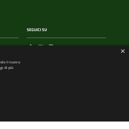
SEGUICI SU
×
ndo il nostro
gi di più
.it