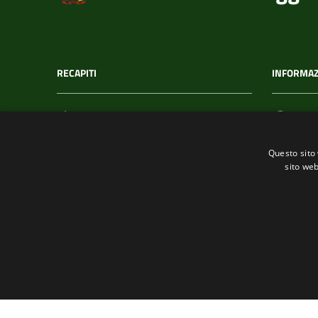
RECAPITI
INFORMAZ
Indirizzo
C.F. /
Via T. Signorini 118
002152
Questo sito 
19017, Riomaggiore (SP)
sito web
Telefono
(+39) 01877 60211
Fax
(+39) 0187 920866