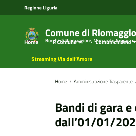
Vai ai contenuti
Regione Liguria
Vai al menu di navigazione
Vai al footer
Comune di Riomaggio
Borghi di Riomaggiore, Manarola, Groppo e
Home
Il Comune
Comunichiamo
Streaming Via dell’Amore
Home
/
Amministrazione Trasparente
Bandi di gara e 
dall’01/01/20