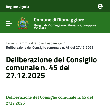
Vai ai contenuti
Vai al menu di navigazione
Regione Liguria
Vai al footer
Comune di Riomaggiore
Attiva / disattiva la navigazione
Borghi di Riomaggiore, Manarola, Groppo e
Volastra
Home
/
Amministrazione Trasparente
/
Deliberazione del Consiglio comunale n. 45 del 27.12.2025
Deliberazione del Consiglio
comunale n. 45 del
27.12.2025
Deliberazione del Consiglio comunale n. 45 del
27.12.2025