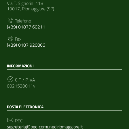
Via T. Signorini 118
19017, Riomaggiore (SP)
Telefono
(+39) 01877 60211
Fax
(+39) 0187 920866
INFORMAZIONI
C.F. / P.IVA
00215200114
POSTA ELETTRONICA
PEC
segreteria@pec-comunediriomaggiore.it