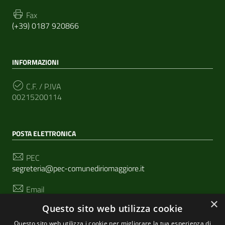
Fax
(+39) 0187 920866
INFORMAZIONI
C.F. / P.IVA
00215200114
POSTA ELETTRONICA
PEC
segreteria@pec-comunediriomaggiore.it
Email
urp@comune.riomaggiore.sp.it
×
Questo sito web utilizza cookie
Questo sito web utilizza i cookie per migliorare la tua esperienza di