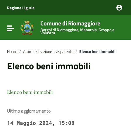
Vai ai contenuti
Vai al menu di navigazione
Regione Liguria
Vai al footer
Comune di Riomaggiore
Attiva / disattiva la navigazione
Borghi di Riomaggiore, Manarola, Groppo e
Volastra
Home
/
Amministrazione Trasparente
/
Elenco beni immobili
Elenco beni immobili
Elenco beni immobili
Ultimo aggiornamento
14 Maggio 2024, 15:08