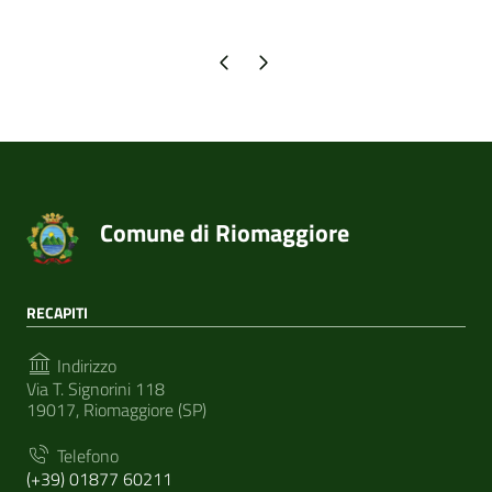
Pagina precedente
Pagina successiva
Comune di Riomaggiore
RECAPITI
Indirizzo
Via T. Signorini 118
19017, Riomaggiore (SP)
Telefono
(+39) 01877 60211