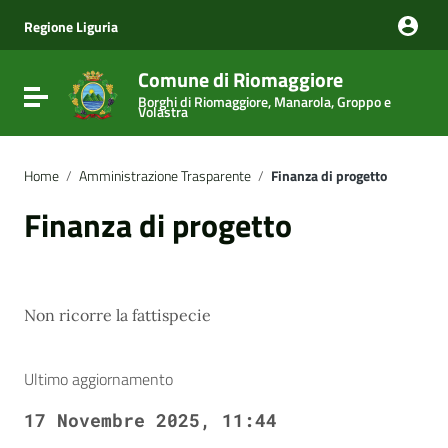
Vai ai contenuti
Vai al menu di navigazione
Regione Liguria
Vai al footer
Comune di Riomaggiore
Attiva / disattiva la navigazione
Borghi di Riomaggiore, Manarola, Groppo e
Volastra
Home
/
Amministrazione Trasparente
/
Finanza di progetto
Finanza di progetto
Non ricorre la fattispecie
Ultimo aggiornamento
17 Novembre 2025, 11:44