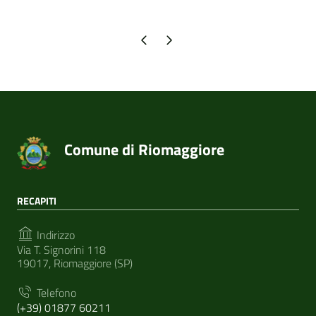
Pagina precedente
Pagina successiva
Comune di Riomaggiore
RECAPITI
Indirizzo
Via T. Signorini 118
19017, Riomaggiore (SP)
Telefono
(+39) 01877 60211