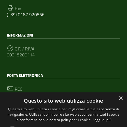
Fax
(+39) 0187 920866
INFORMAZIONI
C.F. / P.IVA
00215200114
POSTA ELETTRONICA
PEC
segreteria@pec-comunediriomaggiore.it
×
Questo sito web utilizza cookie
Email
Questo sito web utilizza i cookie per migliorare la tua esperienza di
urp@comune.riomaggiore.sp.it
navigazione. Utilizzando il nostro sito web acconsenti a tutti i cookie
in conformità con la nostra policy per i cookie.
Leggi di più