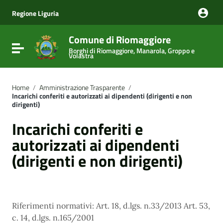
Vai ai contenuti
Vai al menu di navigazione
Regione Liguria
Vai al footer
Comune di Riomaggiore
Attiva / disattiva la navigazione
Borghi di Riomaggiore, Manarola, Groppo e
Volastra
Home
/
Amministrazione Trasparente
/
Incarichi conferiti e autorizzati ai dipendenti (dirigenti e non
dirigenti)
Incarichi conferiti e
autorizzati ai dipendenti
(dirigenti e non dirigenti)
Riferimenti normativi: Art. 18, d.lgs. n.33/2013 Art. 53,
c. 14, d.lgs. n.165/2001