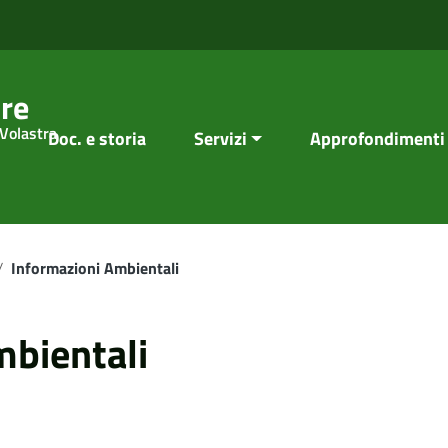
re
 Volastra
Doc. e storia
Servizi
Approfondimenti
/
Informazioni Ambientali
mbientali