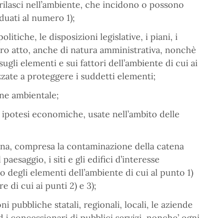
ri rilasci nell’ambiente, che incidono o possono
duati al numero 1);
litiche, le disposizioni legislative, i piani, i
tro atto, anche di natura amministrativa, nonchè
ugli elementi e sui fattori dell’ambiente di cui ai
lizzate a proteggere i suddetti elementi;
ione ambientale;
 ed ipotesi economiche, usate nell’ambito delle
umana, compresa la contaminazione della catena
paesaggio, i siti e gli edifici d’interesse
to degli elementi dell’ambiente di cui al punto 1)
e di cui ai punti 2) e 3);
i pubbliche statali, regionali, locali, le aziende
d i concessionari di pubblici servizi, nonche’ ogni