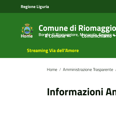
Vai ai contenuti
Regione Liguria
Vai al menu di navigazione
Vai al footer
Comune di Riomaggio
Borghi di Riomaggiore, Manarola, Groppo e
Home
Il Comune
Comunichiamo
Streaming Via dell’Amore
Home
/
Amministrazione Trasparente
Informazioni A