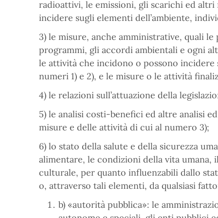
radioattivi, le emissioni, gli scarichi ed alt
incidere sugli elementi dell’ambiente, indivi
3) le misure, anche amministrative, quali le po
programmi, gli accordi ambientali e ogni al
le attività che incidono o possono incidere s
numeri 1) e 2), e le misure o le attività fina
4) le relazioni sull’attuazione della legislaz
5) le analisi costi-benefici ed altre analisi
misure e delle attività di cui al numero 3);
6) lo stato della salute e della sicurezza 
alimentare, le condizioni della vita umana, il 
culturale, per quanto influenzabili dallo sta
o, attraverso tali elementi, da qualsiasi fattor
b) «autorità pubblica»: le amministrazion
autonome e speciali, gli enti pubblici e