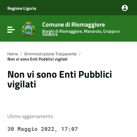
Vai ai contenuti
Vai al menu di navigazione
Regione Liguria
Vai al footer
Comune di Riomaggiore
Attiva / disattiva la navigazione
Borghi di Riomaggiore, Manarola, Groppo e
Volastra
Home
/
Amministrazione Trasparente
/
Non vi sono Enti Pubblici vigilati
Non vi sono Enti Pubblici
vigilati
Ultimo aggiornamento
30 Maggio 2022, 17:07