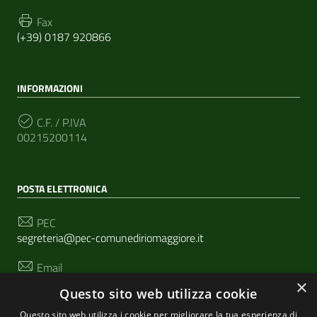
Fax
(+39) 0187 920866
INFORMAZIONI
C.F. / P.IVA
00215200114
POSTA ELETTRONICA
PEC
segreteria@pec-comunediriomaggiore.it
Email
urp@comune.riomaggiore.sp.it
×
Questo sito web utilizza cookie
Questo sito web utilizza i cookie per migliorare la tua esperienza di