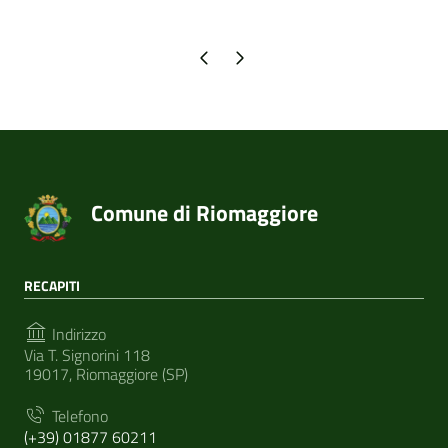
Pagina precedente
Pagina successiva
Comune di Riomaggiore
RECAPITI
Indirizzo
Via T. Signorini 118
19017, Riomaggiore (SP)
Telefono
(+39) 01877 60211