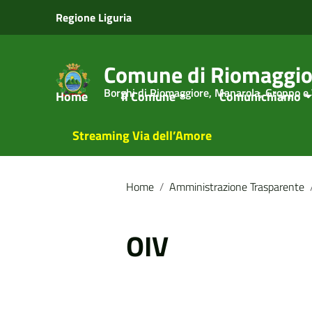
Vai ai contenuti
Regione Liguria
Vai al menu di navigazione
Vai al footer
Comune di Riomaggio
Borghi di Riomaggiore, Manarola, Groppo e
Home
Il Comune
Comunichiamo
Streaming Via dell’Amore
Home
/
Amministrazione Trasparente
OIV