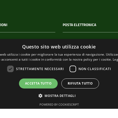
IONI
POSTA ELETTRONICA
 P.IVA
PEC
Questo sito web utilizza cookie
00114
segreteria@pec-
web utilizza i cookie per migliorare la tua esperienza di navigazione. Utilizza
comunediriomaggiore.it
 acconsenti a tutti i cookie in conformità con la nostra policy per i cookie.
Leg
Email
STRETTAMENTE NECESSARI
NON CLASSIFICATI
urp@comune.riomaggiore.sp
ACCETTA TUTTO
RIFIUTA TUTTO
MOSTRA DETTAGLI
POWERED BY COOKIESCRIPT