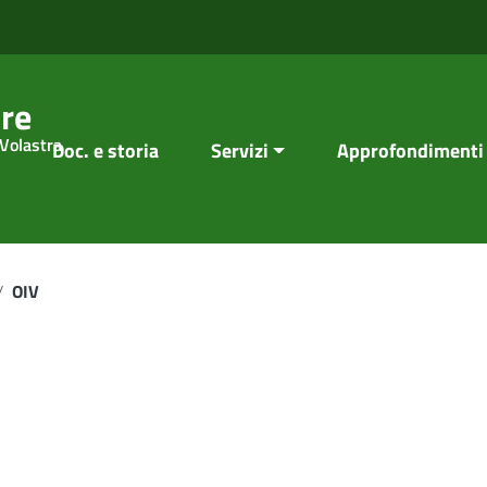
re
 Volastra
Doc. e storia
Servizi
Approfondimenti
/
OIV