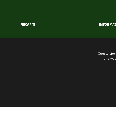
RECAPITI
INFORMAZ
Indirizzo
C.F. /
Via T. Signorini 118
002152
Questo sito 
19017, Riomaggiore (SP)
sito web
Telefono
(+39) 01877 60211
Fax
(+39) 0187 920866