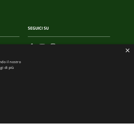
SEGUICI SU
×
ndo il nostro
gi di più
.it