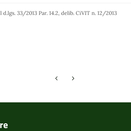
del d.lgs. 33/2013 Par. 14.2, delib. CiVIT n. 12/2013
Pagina precedente
Pagina successiva
re