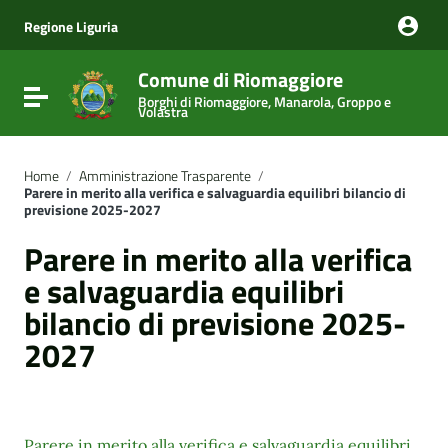
Vai ai contenuti
Vai al menu di navigazione
Regione Liguria
Vai al footer
Comune di Riomaggiore
Attiva / disattiva la navigazione
Borghi di Riomaggiore, Manarola, Groppo e
Volastra
Home
/
Amministrazione Trasparente
/
Parere in merito alla verifica e salvaguardia equilibri bilancio di
previsione 2025-2027
Parere in merito alla verifica
e salvaguardia equilibri
bilancio di previsione 2025-
2027
Parere in merito alla verifica e salvaguardia equilibri