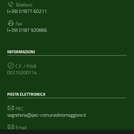
Telefono
(+39) 01877 60211
Fax
(+39) 0187 920866
INFORMAZIONI
C.F. / P.IVA
00215200114
POSTA ELETTRONICA
PEC
segreteria@pec-comunediriomaggiore.it
Email
urp@comune.riomaggiore.sp.it