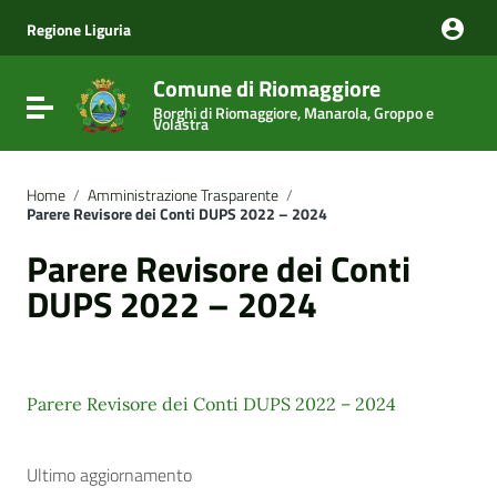
Vai ai contenuti
Vai al menu di navigazione
Regione Liguria
Vai al footer
Comune di Riomaggiore
Attiva / disattiva la navigazione
Borghi di Riomaggiore, Manarola, Groppo e
Volastra
Home
/
Amministrazione Trasparente
/
Parere Revisore dei Conti DUPS 2022 – 2024
Parere Revisore dei Conti
DUPS 2022 – 2024
Parere Revisore dei Conti DUPS 2022 – 2024
Ultimo aggiornamento