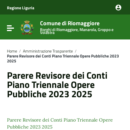
Vai ai contenuti
Vai al menu di navigazione
Regione Liguria
Vai al footer
Comune di Riomaggiore
Attiva / disattiva la navigazione
Borghi di Riomaggiore, Manarola, Groppo e
Volastra
Home
/
Amministrazione Trasparente
/
Parere Revisore dei Conti Piano Triennale Opere Pubbliche 2023
2025
Parere Revisore dei Conti
Piano Triennale Opere
Pubbliche 2023 2025
Parere Revisore dei Conti Piano Triennale Opere
Pubbliche 2023 2025