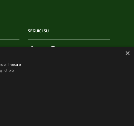
SEGUICI SU
×
ndo il nostro
gi di più
.it