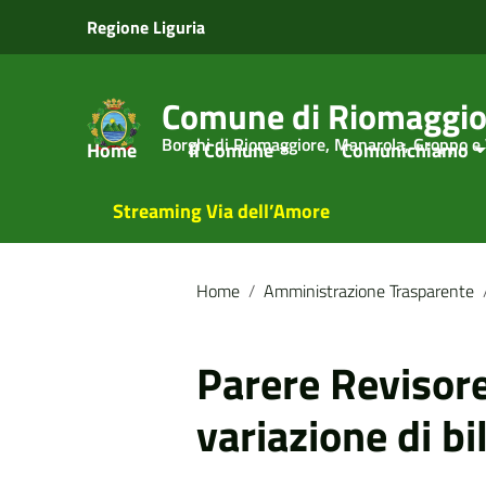
Vai ai contenuti
Regione Liguria
Vai al menu di navigazione
Vai al footer
Comune di Riomaggio
Borghi di Riomaggiore, Manarola, Groppo e
Home
Il Comune
Comunichiamo
Streaming Via dell’Amore
Home
/
Amministrazione Trasparente
Parere Revisore 
variazione di bi