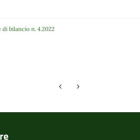
 di bilancio n. 4.2022
Pagina precedente
Pagina successiva
re