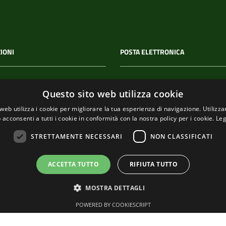
IONI
POSTA ELETTRONICA
 P.IVA
PEC
Questo sito web utilizza cookie
00114
segreteria@pec-
web utilizza i cookie per migliorare la tua esperienza di navigazione. Utilizza
comunediriomaggiore.it
 acconsenti a tutti i cookie in conformità con la nostra policy per i cookie.
Leg
Email
STRETTAMENTE NECESSARI
NON CLASSIFICATI
urp@comune.riomaggiore.sp
ACCETTA TUTTO
RIFIUTA TUTTO
MOSTRA DETTAGLI
POWERED BY COOKIESCRIPT