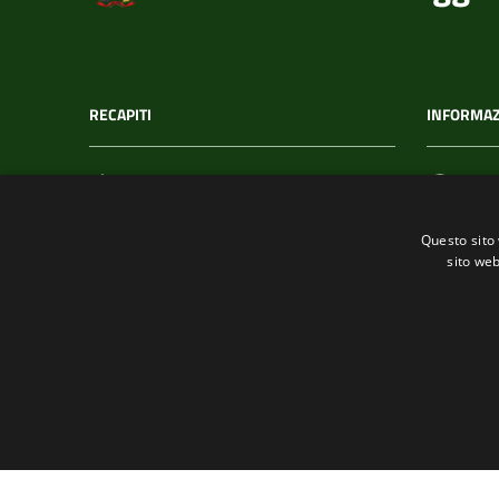
RECAPITI
INFORMAZ
Indirizzo
C.F. /
Via T. Signorini 118
002152
Questo sito 
19017, Riomaggiore (SP)
sito web
Telefono
(+39) 01877 60211
Fax
(+39) 0187 920866