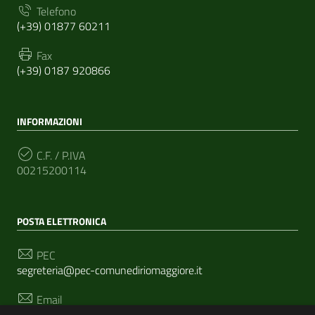
Telefono
(+39) 01877 60211
Fax
(+39) 0187 920866
INFORMAZIONI
C.F. / P.IVA
00215200114
POSTA ELETTRONICA
PEC
segreteria@pec-comunediriomaggiore.it
Email
urp@comune.riomaggiore.sp.it