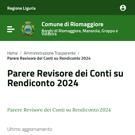
Vai ai contenuti
Vai al menu di navigazione
Regione Liguria
Vai al footer
Comune di Riomaggiore
Attiva / disattiva la navigazione
Borghi di Riomaggiore, Manarola, Groppo e
Volastra
Home
/
Amministrazione Trasparente
/
Parere Revisore dei Conti su Rendiconto 2024
Parere Revisore dei Conti su
Rendiconto 2024
Parere Revisore dei Conti su Rendiconto 2024
Ultimo aggiornamento