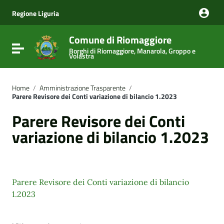
Vai ai contenuti
Vai al menu di navigazione
Regione Liguria
Vai al footer
Comune di Riomaggiore
Attiva / disattiva la navigazione
Borghi di Riomaggiore, Manarola, Groppo e
Volastra
Home
/
Amministrazione Trasparente
/
Parere Revisore dei Conti variazione di bilancio 1.2023
Parere Revisore dei Conti
variazione di bilancio 1.2023
Parere Revisore dei Conti variazione di bilancio
1.2023