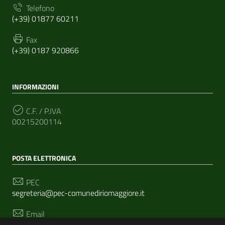
Telefono
(+39) 01877 60211
Fax
(+39) 0187 920866
INFORMAZIONI
C.F. / P.IVA
00215200114
POSTA ELETTRONICA
PEC
segreteria@pec-comunediriomaggiore.it
Email
urp@comune.riomaggiore.sp.it