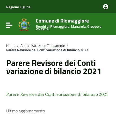
Vai ai contenuti
Vai al menu di navigazione
Regione Liguria
Vai al footer
Comune di Riomaggiore
Attiva / disattiva la navigazione
Borghi di Riomaggiore, Manarola, Groppo e
Volastra
Home
/
Amministrazione Trasparente
/
Parere Revisore dei Conti variazione di bilancio 2021
Parere Revisore dei Conti
variazione di bilancio 2021
Parere Revisore dei Conti variazione di bilancio 2021
Ultimo aggiornamento