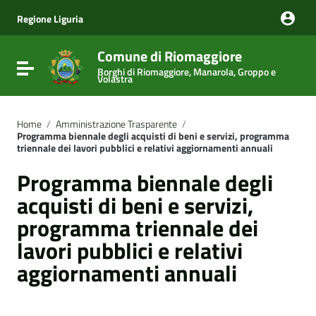
Vai ai contenuti
Vai al menu di navigazione
Regione Liguria
Vai al footer
Comune di Riomaggiore
Attiva / disattiva la navigazione
Borghi di Riomaggiore, Manarola, Groppo e
Volastra
Home
/
Amministrazione Trasparente
/
Programma biennale degli acquisti di beni e servizi, programma
triennale dei lavori pubblici e relativi aggiornamenti annuali
Programma biennale degli
acquisti di beni e servizi,
programma triennale dei
lavori pubblici e relativi
aggiornamenti annuali