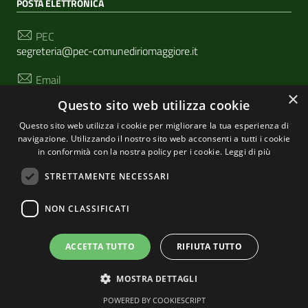
POSTA ELETTRONICA
PEC
segreteria@pec-comunediriomaggiore.it
Email
urp@comune.riomaggiore.sp.it
×
Questo sito web utilizza cookie
Questo sito web utilizza i cookie per migliorare la tua esperienza di
navigazione. Utilizzando il nostro sito web acconsenti a tutti i cookie
SEGUICI SU
in conformità con la nostra policy per i cookie.
Leggi di più
STRETTAMENTE NECESSARI
Sezione Link Utili
NON CLASSIFICATI
Privacy
|
Cookie policy
| Realizzato con
WordPress
|
Tema grafico
ItaliaWP2
| Basato sul
Prototipo per siti
ACCETTA TUTTO
RIFIUTA TUTTO
PA di AgID
MOSTRA DETTAGLI
POWERED BY COOKIESCRIPT