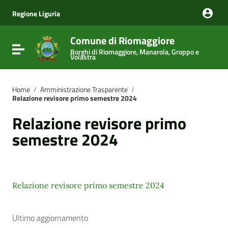
Vai ai contenuti
Vai al menu di navigazione
Regione Liguria
Vai al footer
Comune di Riomaggiore
Attiva / disattiva la navigazione
Borghi di Riomaggiore, Manarola, Groppo e
Volastra
Home
/
Amministrazione Trasparente
/
Relazione revisore primo semestre 2024
Relazione revisore primo
semestre 2024
Relazione revisore primo semestre 2024
Ultimo aggiornamento