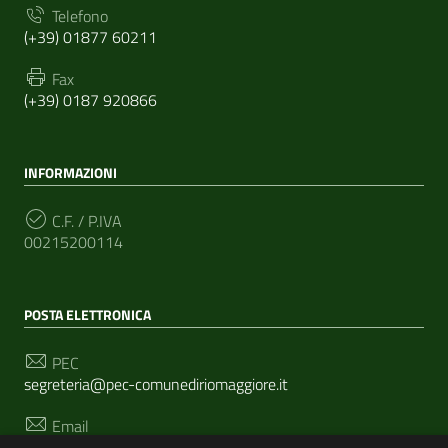
Telefono
(+39) 01877 60211
Fax
(+39) 0187 920866
INFORMAZIONI
C.F. / P.IVA
00215200114
POSTA ELETTRONICA
PEC
segreteria@pec-comunediriomaggiore.it
Email
urp@comune.riomaggiore.sp.it