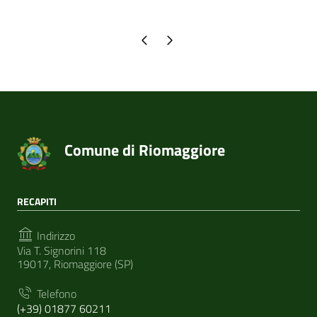
Pagina precedente
Pagina successiva
Comune di Riomaggiore
RECAPITI
Indirizzo
Via T. Signorini 118
19017, Riomaggiore (SP)
Telefono
(+39) 01877 60211