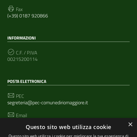
Fax
(+39) 0187 920866
INFORMAZIONI
C.F. / P.IVA
00215200114
POSTA ELETTRONICA
PEC
segreteria@pec-comunediriomaggiore.it
Email
urp@comune.riomaggiore.sp.it
×
Questo sito web utilizza cookie
Questo sito web utilizza i cookie per migliorare la tua esperienza di