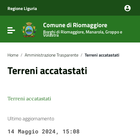
Vai ai contenuti
Vai al menu di navigazione
Regione Liguria
Vai al footer
Comune di Riomaggiore
Attiva / disattiva la navigazione
Borghi di Riomaggiore, Manarola, Groppo e
Volastra
Home
/
Amministrazione Trasparente
/
Terreni accatastati
Terreni accatastati
Terreni accatastati
Ultimo aggiornamento
14 Maggio 2024, 15:08