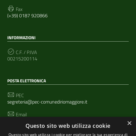
Fax
(+39) 0187 920866
INFORMAZIONI
C.F. / P.IVA
00215200114
POSTA ELETTRONICA
PEC
segreteria@pec-comunediriomaggiore.it
Email
urp@comune.riomaggiore.sp.it
×
Questo sito web utilizza cookie
Questo sito web utilizza i cookie per migliorare la tua esperienza di