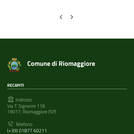
Pagina precedente
Pagina successiva
Comune di Riomaggiore
RECAPITI
Indirizzo
Via T. Signorini 118
19017, Riomaggiore (SP)
Telefono
(+39) 01877 60211