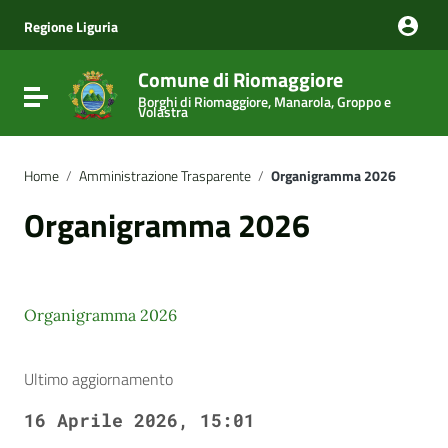
Vai ai contenuti
Vai al menu di navigazione
Regione Liguria
Vai al footer
Comune di Riomaggiore
Attiva / disattiva la navigazione
Borghi di Riomaggiore, Manarola, Groppo e
Volastra
Home
/
Amministrazione Trasparente
/
Organigramma 2026
Organigramma 2026
Organigramma 2026
Ultimo aggiornamento
16 Aprile 2026, 15:01