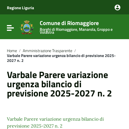
Vai ai contenuti
Vai al menu di navigazione
Regione Liguria
Vai al footer
Comune di Riomaggiore
Attiva / disattiva la navigazione
Borghi di Riomaggiore, Manarola, Groppo e
Volastra
Home
/
Amministrazione Trasparente
/
Varbale Parere variazione urgenza bilancio di previsione 2025-
2027 n. 2
Varbale Parere variazione
urgenza bilancio di
previsione 2025-2027 n. 2
Varbale Parere variazione urgenza bilancio di
previsione 2025-2027 n. 2