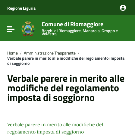
Vai ai contenuti
Vai al menu di navigazione
Regione Liguria
Vai al footer
Comune di Riomaggiore
Attiva / disattiva la navigazione
Borghi di Riomaggiore, Manarola, Groppo e
Volastra
Home
/
Amministrazione Trasparente
/
Verbale parere in merito alle modifiche del regolamento imposta
di soggiorno
Verbale parere in merito alle
modifiche del regolamento
imposta di soggiorno
Verbale parere in merito alle modifiche del
regolamento imposta di soggiorno