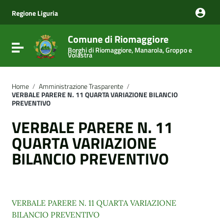
Vai ai contenuti
Vai al menu di navigazione
Regione Liguria
Vai al footer
Comune di Riomaggiore
Attiva / disattiva la navigazione
Borghi di Riomaggiore, Manarola, Groppo e
Volastra
Home
/
Amministrazione Trasparente
/
VERBALE PARERE N. 11 QUARTA VARIAZIONE BILANCIO
PREVENTIVO
VERBALE PARERE N. 11
QUARTA VARIAZIONE
BILANCIO PREVENTIVO
VERBALE PARERE N. 11 QUARTA VARIAZIONE
BILANCIO PREVENTIVO