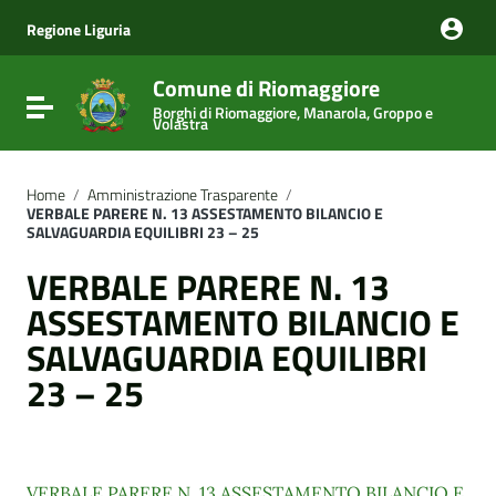
Vai ai contenuti
Vai al menu di navigazione
Regione Liguria
Vai al footer
Comune di Riomaggiore
Attiva / disattiva la navigazione
Borghi di Riomaggiore, Manarola, Groppo e
Volastra
Home
/
Amministrazione Trasparente
/
VERBALE PARERE N. 13 ASSESTAMENTO BILANCIO E
SALVAGUARDIA EQUILIBRI 23 – 25
VERBALE PARERE N. 13
ASSESTAMENTO BILANCIO E
SALVAGUARDIA EQUILIBRI
23 – 25
VERBALE PARERE N. 13 ASSESTAMENTO BILANCIO E