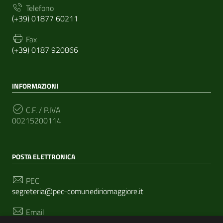
Telefono
(+39) 01877 60211
Fax
(+39) 0187 920866
INFORMAZIONI
C.F. / P.IVA
00215200114
POSTA ELETTRONICA
PEC
segreteria@pec-comunediriomaggiore.it
Email
urp@comune.riomaggiore.sp.it