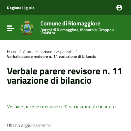
Vai ai contenuti
Vai al menu di navigazione
Regione Liguria
Vai al footer
Comune di Riomaggiore
Attiva / disattiva la navigazione
Borghi di Riomaggiore, Manarola, Groppo e
Volastra
Home
/
Amministrazione Trasparente
/
Verbale parere revisore n. 11 variazione di bilancio
Verbale parere revisore n. 11
variazione di bilancio
Verbale parere revisore n. 11 variazione di bilancio
Ultimo aggiornamento