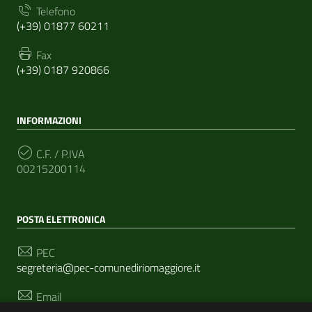
Telefono
(+39) 01877 60211
Fax
(+39) 0187 920866
INFORMAZIONI
C.F. / P.IVA
00215200114
POSTA ELETTRONICA
PEC
segreteria@pec-comunediriomaggiore.it
Email
urp@comune.riomaggiore.sp.it