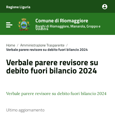
Vai ai contenuti
Vai al menu di navigazione
Regione Liguria
Vai al footer
Comune di Riomaggiore
Attiva / disattiva la navigazione
Borghi di Riomaggiore, Manarola, Groppo e
Volastra
Home
/
Amministrazione Trasparente
/
Verbale parere revisore su debito fuori bilancio 2024
Verbale parere revisore su
debito fuori bilancio 2024
Verbale parere revisore su debito fuori bilancio 2024
Ultimo aggiornamento