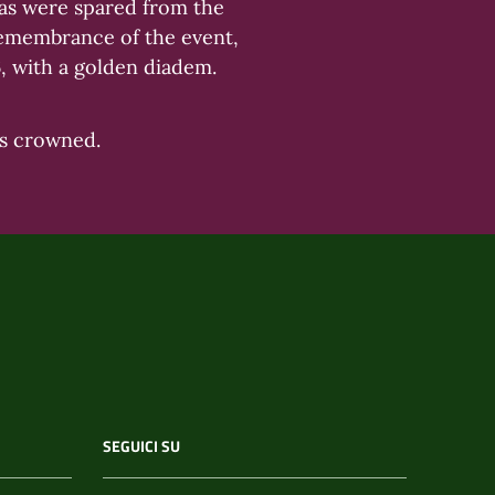
eas were spared from the
 remembrance of the event,
, with a golden diadem.
as crowned.
SEGUICI SU