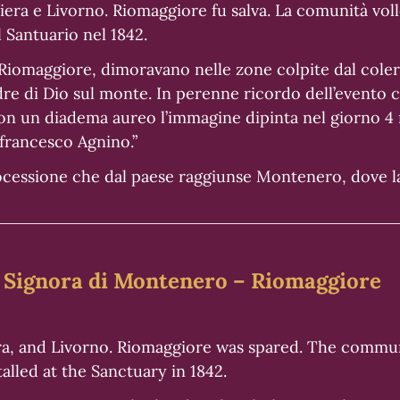
iera e Livorno. Riomaggiore fu salva. La comunità vol
 Santuario nel 1842.
i Riomaggiore, dimoravano nelle zone colpite dal cole
dre di Dio sul monte. In perenne ricordo dell’evento 
on un diadema aureo l’immagine dipinta nel giorno 4
francesco Agnino.”
processione che dal paese raggiunse Montenero, dove
ra Signora di Montenero – Riomaggiore
iera, and Livorno. Riomaggiore was spared. The com
alled at the Sanctuary in 1842.