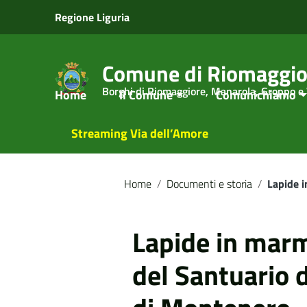
Vai ai contenuti
Regione Liguria
Vai al menu di navigazione
Vai al footer
Comune di Riomaggio
Borghi di Riomaggiore, Manarola, Groppo e
Home
Il Comune
Comunichiamo
Streaming Via dell’Amore
Home
/
Documenti e storia
/
Lapide i
Lapide in marmo
del Santuario 