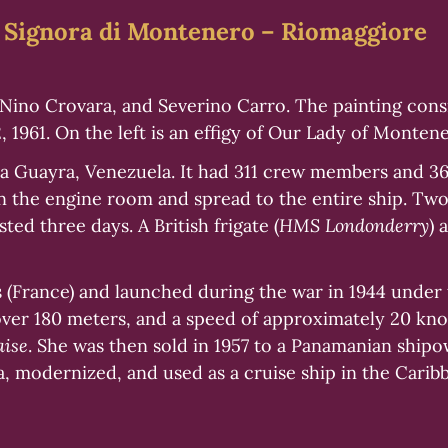
ra Signora di Montenero – Riomaggiore
 Nino Crovara, and Severino Carro. The painting consi
, 1961. On the left is an effigy of Our Lady of Monten
La Guayra, Venezuela. It had 311 crew members and 36
 in the engine room and spread to the entire ship. T
ted three days. A British frigate (
HMS Londonderry
) 
ds (France) and launched during the war in 1944 unde
over 180 meters, and a speed of approximately 20 knot
aise
. She was then sold in 1957 to a Panamanian shi
, modernized, and used as a cruise ship in the Carib