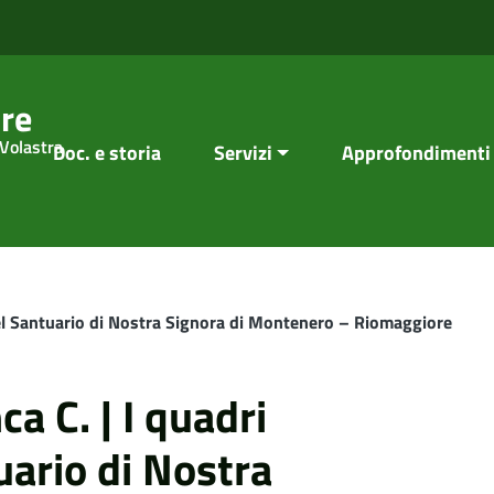
re
 Volastra
Doc. e storia
Servizi
Approfondimenti
del Santuario di Nostra Signora di Montenero – Riomaggiore
a C. | I quadri
uario di Nostra