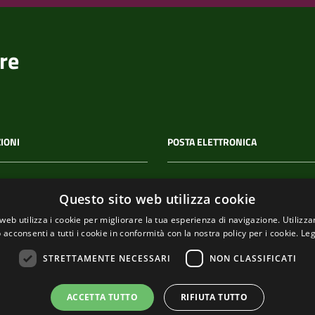
re
IONI
POSTA ELETTRONICA
 P.IVA
PEC
Questo sito web utilizza cookie
00114
segreteria@pec-
web utilizza i cookie per migliorare la tua esperienza di navigazione. Utilizza
comunediriomaggiore.it
 acconsenti a tutti i cookie in conformità con la nostra policy per i cookie.
Leg
Email
STRETTAMENTE NECESSARI
NON CLASSIFICATI
urp@comune.riomaggiore.sp
ACCETTA TUTTO
RIFIUTA TUTTO