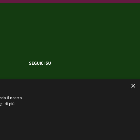
SEGUICI SU
×
ndo il nostro
gi di più
.it