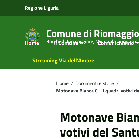
Vai ai contenuti
Regione Liguria
Vai al menu di navigazione
Vai al footer
Comune di Riomaggio
Borghi di Riomaggiore, Manarola, Groppo e
Home
Il Comune
Comunichiamo
Streaming Via dell’Amore
Home
/
Documenti e storia
/
Motonave Bianca C. | I quadri votivi 
Motonave Bianc
votivi del Sant