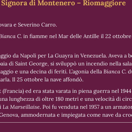
ra Signora di Montenero – Riomaggiore
ovara e Severino Carro.
Bianca C.
in fiamme nel Mar delle Antille il 22 ottobre 19
aggio da Napoli per La Guayra in Venezuela. Aveva a b
aia di Saint George, si sviluppò un incendio nella sa
paggio e una decina di feriti. L’agonia della
Bianca C.
du
rla. Il 25 ottobre la nave affondò.
t (Francia) ed era stata varata in piena guerra nel 194
 una lunghezza di oltre 180 metri e una velocità di ci
di
La Marseillaise
. Poi fu venduta nel 1957 a un armat
i Genova, ammodernata e impiegata come nave da croci