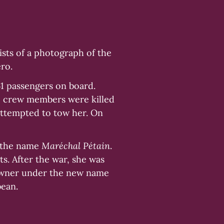
sts of a photograph of the
ero.
1 passengers on board.
wo crew members were killed
attempted to tow her. On
r the name
Maréchal Pétain
.
s. After the war, she was
powner under the new name
bean.