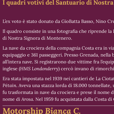
I quadri votivi del Santuario di Nost
L’ex voto è stato donato da GioBatta Basso, Nino Cr
Il quadro consiste in una fotografia che riprende la
di Nostra Signora di Montenero.
La nave da crociera della compagnia Costa era in vi
equipaggio e 361 passeggeri. Presso Grenada, nella b
all’intera nave. Si registrarono due vittime fra l’equi
inglese (
HMS Londonderry
) cercò invano di rimorchia
Era stata impostata nel 1939 nei cantieri de La Ciota
Pétain
. Aveva una stazza lorda di 18.000 tonnellate,
fu trasformata in nave da crociera e prese il nome 
nome di
Arosa.
Nel 1959 fu acquistata dalla Costa d
Motorship
Bianca C.