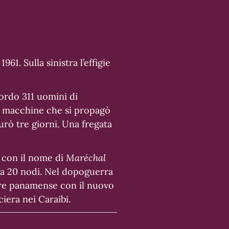
61. Sulla sinistra l’effigie
ordo 311 uomini di
la macchine che si propagò
rò tre giorni. Una fregata
4 con il nome di
Maréchal
rca 20 nodi. Nel dopoguerra
ore panamense con il nuovo
era nei Caraibi.