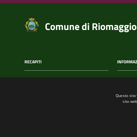
Comune di Riomaggio
RECAPITI
INFORMAZ
Indirizzo
C.F. /
Via T. Signorini 118
002152
Questo sito 
19017, Riomaggiore (SP)
sito web
Telefono
(+39) 01877 60211
Fax