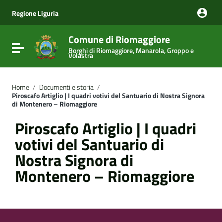
Vai ai contenuti
Vai al menu di navigazione
Regione Liguria
Vai al footer
Comune di Riomaggiore
Attiva / disattiva la navigazione
Borghi di Riomaggiore, Manarola, Groppo e
Volastra
Home
/
Documenti e storia
/
Piroscafo Artiglio | I quadri votivi del Santuario di Nostra Signora
di Montenero – Riomaggiore
Piroscafo Artiglio | I quadri
votivi del Santuario di
Nostra Signora di
Montenero – Riomaggiore