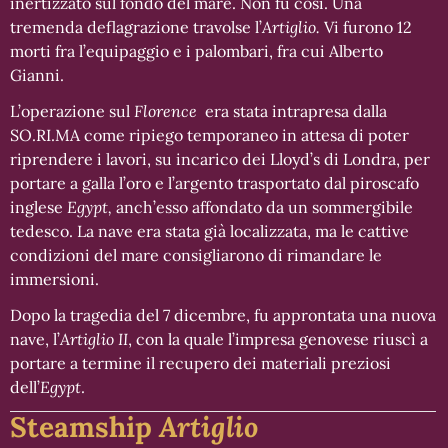
inertizzato sul fondo del mare. Non fu così. Una
tremenda deflagrazione travolse l’
Artiglio.
Vi furono 12
morti fra l’equipaggio e i palombari, fra cui Alberto
Gianni.
L’operazione sul
Florence
era stata intrapresa dalla
SO.RI.MA come ripiego temporaneo in attesa di poter
riprendere i lavori, su incarico dei Lloyd’s di Londra, per
portare a galla l’oro e l’argento trasportato dal piroscafo
inglese
Egypt,
anch’esso affondato da un sommergibile
tedesco. La nave era stata già localizzata, ma le cattive
condizioni del mare consigliarono di rimandare le
immersioni.
Dopo la tragedia del 7 dicembre, fu approntata una nuova
nave, l’
Artiglio II
, con la quale l’impresa genovese riuscì a
portare a termine il recupero dei materiali preziosi
dell’
Egypt
.
Steamship
Artiglio