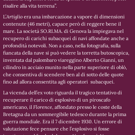
risalire alla vita terrena”.
L’
Artiglio
era una imbarcazione a vapore di dimensioni
contenute (46 metri), capace però di reggere bene il
mare. La società SO.RI.MA. di Genova la impiegava nel
recupero di carichi subacquei di navi affondate anche a
profondità notevoli. Non a caso, nella fotografia, sulla
fiancata della nave si può vedere la torretta butoscopica,
inventata dal palombaro viareggino Alberto Gianni, un
cilindro in acciaio munito nella parte superiore di oblò,
che consentiva di scendere ben al di sotto delle quote
fino ad allora consentita agli operatori subacquei.
La vicenda dell’ex voto riguarda il tragico tentativo di
recuperare il carico di esplosivo di un piroscafo
americano, il
Florence
, affondato presso le coste della
Bretagna da un sommergibile tedesco durante la prima
guerra mondiale. Era il 7 dicembre 1930. Un errore di
valutazione fece pensare che l’esplosivo si fosse