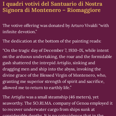
I quadri votivi del Santuario di Nostra
Signora di Montenero – Riomaggiore
The votive offering was donated by Arturo Vivaldi “with
infinite devotion.”
The dedication at the bottom of the painting reads:
“On the tragic day of December 7, 1930-IX, while intent
on the arduous undertaking, the roar and the formidable
gash shattered the intrepid
Artiglio
, sinking and
dragging men and ship into the abyss, invoking the
divine grace of the Blessed Virgin of Montenero, who,
granting me superior strength of spirit and sacrifice,
allowed me to return to earthly life.”
The
Artiglio
was a small steamship (46 meters), yet
seaworthy. The SO.RI.MA. company of Genoa employed it
to recover underwater cargo from ships sunk at
considerable depths. It is no coincidence that in the