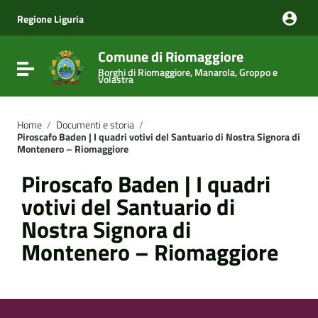
Vai ai contenuti
Vai al menu di navigazione
Regione Liguria
Vai al footer
Comune di Riomaggiore
Attiva / disattiva la navigazione
Borghi di Riomaggiore, Manarola, Groppo e
Volastra
Home
/
Documenti e storia
/
Piroscafo Baden | I quadri votivi del Santuario di Nostra Signora di
Montenero – Riomaggiore
Piroscafo Baden | I quadri
votivi del Santuario di
Nostra Signora di
Montenero – Riomaggiore