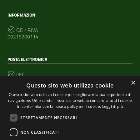
INFORMAZIONI
C.F. / P.IVA
00215200114
POSTA ELETTRONICA
PEC
segreteria@pec-comunediriomaggiore.it
×
Questo sito web utilizza cookie
Email
Questo sito web utilizza i cookie per migliorare la tua esperienza di
urp@comune.riomaggiore.sp.it
navigazione. Utilizzando il nostro sito web acconsenti a tutti i cookie
in conformità con la nostra policy per i cookie.
Leggi di più
STRETTAMENTE NECESSARI
SEGUICI SU
NON CLASSIFICATI