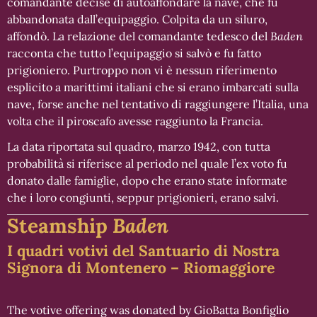
comandante decise di autoaffondare la nave, che fu
abbandonata dall’equipaggio. Colpita da un siluro,
affondò. La relazione del comandante tedesco del
Baden
racconta che tutto l’equipaggio si salvò e fu fatto
prigioniero. Purtroppo non vi è nessun riferimento
esplicito a marittimi italiani che si erano imbarcati sulla
nave, forse anche nel tentativo di raggiungere l’Italia, una
volta che il piroscafo avesse raggiunto la Francia.
La data riportata sul quadro, marzo 1942, con tutta
probabilità si riferisce al periodo nel quale l’ex voto fu
donato dalle famiglie, dopo che erano state informate
che i loro congiunti, seppur prigionieri, erano salvi.
Steamship
Baden
I quadri votivi del Santuario di Nostra
Signora di Montenero – Riomaggiore
The votive offering was donated by GioBatta Bonfiglio