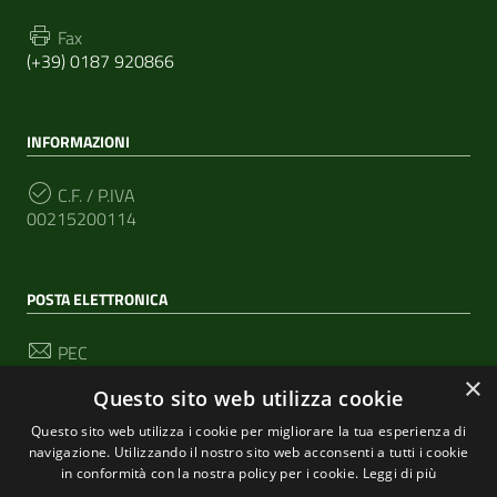
Fax
(+39) 0187 920866
INFORMAZIONI
C.F. / P.IVA
00215200114
POSTA ELETTRONICA
PEC
segreteria@pec-comunediriomaggiore.it
×
Questo sito web utilizza cookie
Email
Questo sito web utilizza i cookie per migliorare la tua esperienza di
urp@comune.riomaggiore.sp.it
navigazione. Utilizzando il nostro sito web acconsenti a tutti i cookie
in conformità con la nostra policy per i cookie.
Leggi di più