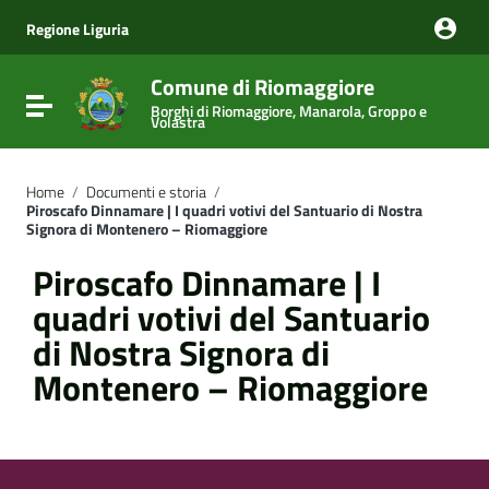
Vai ai contenuti
Vai al menu di navigazione
Regione Liguria
Vai al footer
Comune di Riomaggiore
Attiva / disattiva la navigazione
Borghi di Riomaggiore, Manarola, Groppo e
Volastra
Home
/
Documenti e storia
/
Piroscafo Dinnamare | I quadri votivi del Santuario di Nostra
Signora di Montenero – Riomaggiore
Piroscafo Dinnamare | I
quadri votivi del Santuario
di Nostra Signora di
Montenero – Riomaggiore