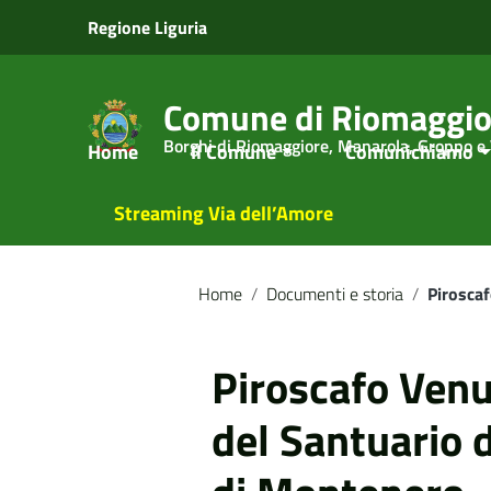
Vai ai contenuti
Regione Liguria
Vai al menu di navigazione
Vai al footer
Comune di Riomaggio
Borghi di Riomaggiore, Manarola, Groppo e
Home
Il Comune
Comunichiamo
Streaming Via dell’Amore
Home
/
Documenti e storia
/
Piroscaf
Piroscafo Venus
del Santuario 