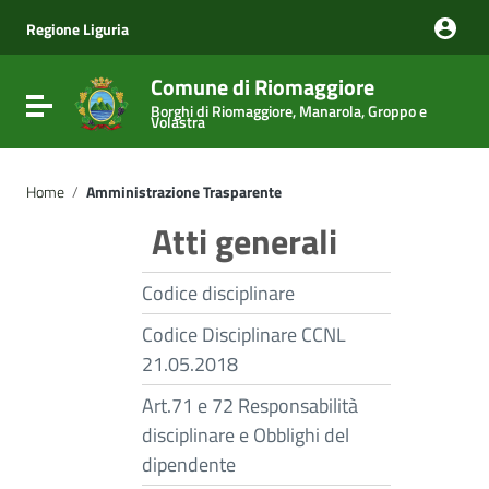
Vai ai contenuti
Vai al menu di navigazione
Regione Liguria
Vai al footer
Comune di Riomaggiore
Attiva / disattiva la navigazione
Borghi di Riomaggiore, Manarola, Groppo e
Volastra
Home
/
Amministrazione Trasparente
Atti generali
Codice disciplinare
Codice Disciplinare CCNL
21.05.2018
Art.71 e 72 Responsabilità
disciplinare e Obblighi del
dipendente