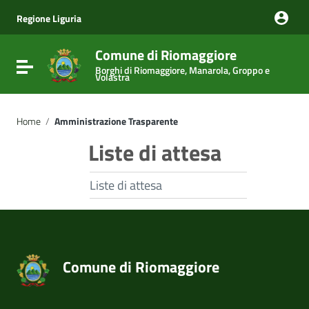
Vai ai contenuti
Vai al menu di navigazione
Regione Liguria
Vai al footer
Comune di Riomaggiore
Attiva / disattiva la navigazione
Borghi di Riomaggiore, Manarola, Groppo e
Volastra
Home
/
Amministrazione Trasparente
Liste di attesa
Liste di attesa
Comune di Riomaggiore