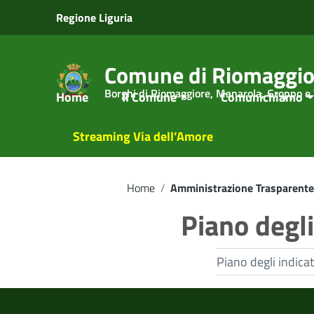
Vai ai contenuti
Regione Liguria
Vai al menu di navigazione
Vai al footer
Comune di Riomaggio
Borghi di Riomaggiore, Manarola, Groppo e
Home
Il Comune
Comunichiamo
Streaming Via dell’Amore
Home
/
Amministrazione Trasparente
Piano degli 
Piano degli indicato