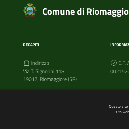
Comune di Riomaggio
RECAPITI
INFORMAZ
Indirizzo
C.F. /
Via T. Signorini 118
002152
19017, Riomaggiore (SP)
Telefono
(+39) 01877 60211
Questo sito 
Fax
sito web
(+39) 0187 920866