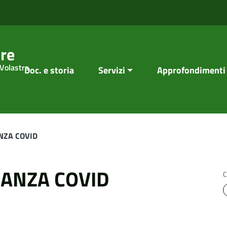
re
 Volastra
Doc. e storia
Servizi
Approfondimenti
NZA COVID
ANZA COVID
C