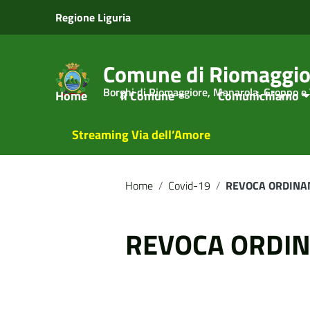
Vai ai contenuti
Regione Liguria
Vai al menu di navigazione
Vai al footer
Comune di Riomaggio
Borghi di Riomaggiore, Manarola, Groppo e
Home
Il Comune
Comunichiamo
Streaming Via dell’Amore
Home
/
Covid-19
/
REVOCA ORDINA
REVOCA ORDIN