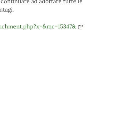
continuare ad adottare tutte le
ntagi.
tachment.php?x=&mc=15347&