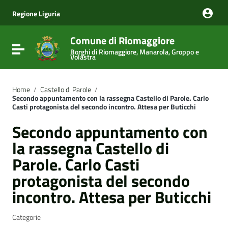
Vai ai contenuti
Vai al menu di navigazione
Regione Liguria
Vai al footer
Comune di Riomaggiore
Attiva / disattiva la navigazione
Borghi di Riomaggiore, Manarola, Groppo e
Volastra
Home
/
Castello di Parole
/
Secondo appuntamento con la rassegna Castello di Parole. Carlo
Casti protagonista del secondo incontro. Attesa per Buticchi
Secondo appuntamento con
la rassegna Castello di
Parole. Carlo Casti
protagonista del secondo
incontro. Attesa per Buticchi
Categorie