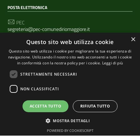
POSTA ELETTRONICA
PEC
segreteria@pec-comunediriomaggiore.it
×
Questo sito web utilizza cookie
Email
urp@comune.riomaggiore.sp.it
Questo sito web utilizza i cookie per migliorare la tua esperienza di
navigazione. Utilizzando il nostro sito web acconsenti a tutti i cookie
in conformità con la nostra policy per i cookie.
Leggi di più
SEGUICI SU
STRETTAMENTE NECESSARI
NON CLASSIFICATI
Sezione Link Utili
Privacy
|
Cookie policy
| Realizzato con
WordPress
|
ACCETTA TUTTO
RIFIUTA TUTTO
Tema grafico
ItaliaWP2
| Basato sul
Prototipo per siti
MOSTRA DETTAGLI
PA di AgID
POWERED BY COOKIESCRIPT