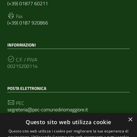
(+39) 01877 60211
Fax
(+39) 0187 920866
INFORMAZIONI
C.F. / P.IVA
00215200114
POSTA ELETTRONICA
PEC
segreteria@pec-comunediriomaggiore.it
×
Questo sito web utilizza cookie
Email
urp@comune.riomaggiore.sp.it
Questo sito web utilizza i cookie per migliorare la tua esperienza di
navigazione. Utilizzando il nostro sito web acconsenti a tutti i cookie