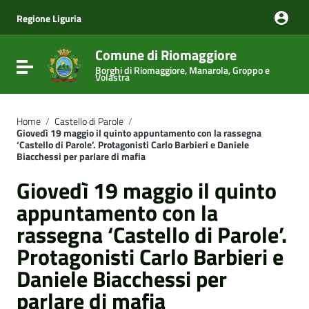
Vai ai contenuti
Vai al menu di navigazione
Regione Liguria
Vai al footer
Comune di Riomaggiore
Attiva / disattiva la navigazione
Borghi di Riomaggiore, Manarola, Groppo e
Volastra
Home
/
Castello di Parole
/
Giovedì 19 maggio il quinto appuntamento con la rassegna
‘Castello di Parole’. Protagonisti Carlo Barbieri e Daniele
Biacchessi per parlare di mafia
Giovedì 19 maggio il quinto
appuntamento con la
rassegna ‘Castello di Parole’.
Protagonisti Carlo Barbieri e
Daniele Biacchessi per
parlare di mafia