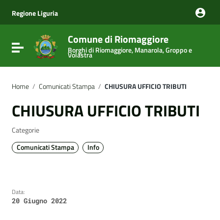
Vai ai contenuti
Vai al menu di navigazione
Regione Liguria
Vai al footer
Comune di Riomaggiore
Attiva / disattiva la navigazione
Borghi di Riomaggiore, Manarola, Groppo e
Volastra
Home
/
Comunicati Stampa
/
CHIUSURA UFFICIO TRIBUTI
CHIUSURA UFFICIO TRIBUTI
Categorie
Comunicati Stampa
Info
Data:
20 Giugno 2022