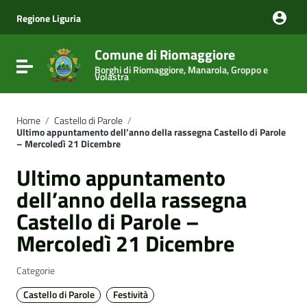
Vai ai contenuti
Vai al menu di navigazione
Regione Liguria
Vai al footer
Comune di Riomaggiore
Attiva / disattiva la navigazione
Borghi di Riomaggiore, Manarola, Groppo e
Volastra
Home
/
Castello di Parole
/
Ultimo appuntamento dell’anno della rassegna Castello di Parole
– Mercoledì 21 Dicembre
Ultimo appuntamento
dell’anno della rassegna
Castello di Parole –
Mercoledì 21 Dicembre
Categorie
Castello di Parole
Festività