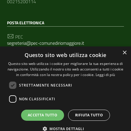
00215200114
POSTA ELETTRONICA
PEC
segreteria@pec-comunediriomaggiore.it
×
Questo sito web utilizza cookie
Email
urp@comune.riomaggiore.sp.it
Questo sito web utilizza i cookie per migliorare la tua esperienza di
navigazione. Utilizzando il nostro sito web acconsenti a tutti i cookie
in conformità con la nostra policy per i cookie.
Leggi di più
SEGUICI SU
STRETTAMENTE NECESSARI
NON CLASSIFICATI
Sezione Link Utili
Privacy
|
Cookie policy
| Realizzato con
WordPress
|
ACCETTA TUTTO
RIFIUTA TUTTO
Tema grafico
ItaliaWP2
| Basato sul
Prototipo per siti
MOSTRA DETTAGLI
PA di AgID