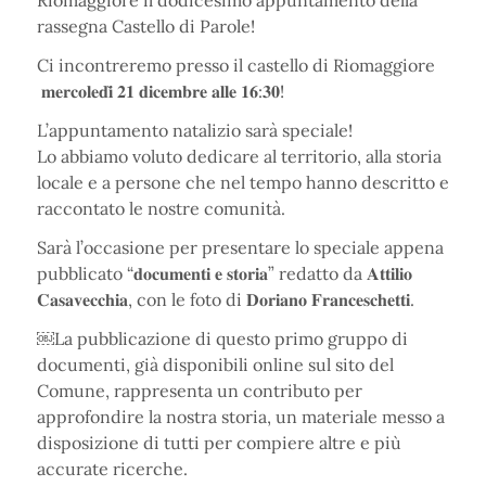
Riomaggiore il dodicesimo appuntamento della
rassegna Castello di Parole!
Ci incontreremo presso il castello di Riomaggiore
𝐦𝐞𝐫𝐜𝐨𝐥𝐞𝐝𝐢̀ 𝟐𝟏 𝐝𝐢𝐜𝐞𝐦𝐛𝐫𝐞 𝐚𝐥𝐥𝐞 𝟏𝟔:𝟑𝟎!
L’appuntamento natalizio sarà speciale!
Lo abbiamo voluto dedicare al territorio, alla storia
locale e a persone che nel tempo hanno descritto e
raccontato le nostre comunità.
Sarà l’occasione per presentare lo speciale appena
pubblicato “𝐝𝐨𝐜𝐮𝐦𝐞𝐧𝐭𝐢 𝐞 𝐬𝐭𝐨𝐫𝐢𝐚” redatto da 𝐀𝐭𝐭𝐢𝐥𝐢𝐨
𝐂𝐚𝐬𝐚𝐯𝐞𝐜𝐜𝐡𝐢𝐚, con le foto di 𝐃𝐨𝐫𝐢𝐚𝐧𝐨 𝐅𝐫𝐚𝐧𝐜𝐞𝐬𝐜𝐡𝐞𝐭𝐭𝐢.
￼La pubblicazione di questo primo gruppo di
documenti, già disponibili online sul sito del
Comune, rappresenta un contributo per
approfondire la nostra storia, un materiale messo a
disposizione di tutti per compiere altre e più
accurate ricerche.