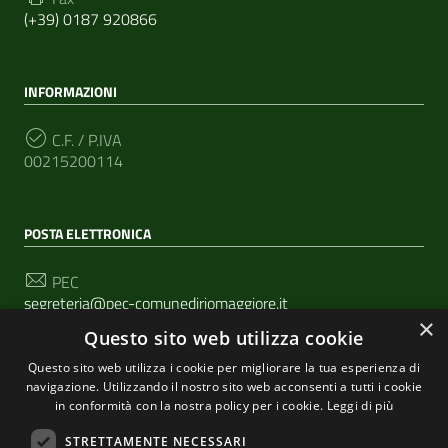
(+39) 0187 920866
INFORMAZIONI
C.F. / P.IVA
00215200114
POSTA ELETTRONICA
PEC
segreteria@pec-comunediriomaggiore.it
×
Questo sito web utilizza cookie
Email
urp@comune.riomaggiore.sp.it
Questo sito web utilizza i cookie per migliorare la tua esperienza di
navigazione. Utilizzando il nostro sito web acconsenti a tutti i cookie
in conformità con la nostra policy per i cookie.
Leggi di più
SEGUICI SU
STRETTAMENTE NECESSARI