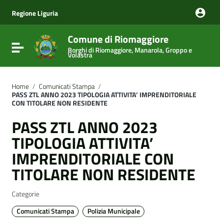
Vai ai contenuti
Vai al menu di navigazione
Regione Liguria
Vai al footer
Comune di Riomaggiore
Attiva / disattiva la navigazione
Borghi di Riomaggiore, Manarola, Groppo e
Volastra
Home
/
Comunicati Stampa
/
PASS ZTL ANNO 2023 TIPOLOGIA ATTIVITA’ IMPRENDITORIALE
CON TITOLARE NON RESIDENTE
PASS ZTL ANNO 2023
TIPOLOGIA ATTIVITA’
IMPRENDITORIALE CON
TITOLARE NON RESIDENTE
Categorie
Comunicati Stampa
Polizia Municipale